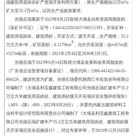
场建筑用花岗岩矿产资源开发利用方案》，将生产规模由
25
万
m³/a
扩大至
35.2
万
m³/a
，以符合产业政策要求。
光德石场重新于
2023
年
8
月
2
日取得大埔县自然资源局颁发的
《采矿许可证》，证号：
C4414222021027100151393
，开采矿种：
建筑用花岗岩、建筑用砂，开采方式：露天开采，生产规模：
35.2
2
万立方米
/
年，矿区面积：
0.1279k
，允许开采深度：由
457
至
m
+
m
327
标高，有效期限：
2021
年
2
月
4
日至
2036
年
2
月
3
日。
+
m
光德石场于
2023
年
6
月
14
日取得大埔县发展和改革局颁发的
《广东省企业投资项目备案证》，项目代码：
2306-441422-04-01-
894226
，建设性质为扩建。光德石场委托陕西汇丰应急咨询有限公
司编制了《大埔县利宝鑫建筑工程有限公司光德石场扩建年产
35.2
万立方米建筑用花岗岩、建筑用砂露天开采项目安全预评价报告》
（
APJ-
（陕）
-009
，
2023
年
8
月
20
日），并委托内蒙古建筑材料工
业科学设计研究院有限责任公司编制了《大埔县利宝鑫建筑工程有
限公司光德石场扩建年产
35.2
万立方米建筑用花岗岩、建筑用砂露
天开采项目安全设施设计
》。经过专家评审，
于
2023
年
12
月
28
日获