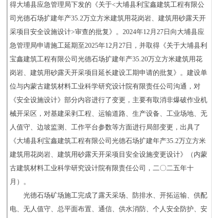
得大埔县应急管理局下发的《关于
<
大埔县利宝鑫建筑工程有限公
司光德石场扩建年产
35.2
万立方米建筑用花岗岩、建筑用砂露天开
采项目安全设施设计
>
审查的批复》
。
2024
年
12
月
27
日
向大埔县应
急管理局申请施工延期至
2025
年
12
月
27
日，并取得《关于大埔县利
宝鑫建筑工程有限公司光德石场扩建年产
35.20
万立方米建筑用花
岗岩、建筑用砂露天开采项目延长建设工期申请的批复》。
建设单
位与内蒙古建筑材料工业科学研究设计院有限责任公司沟通，
对
《安全设施设计》部分内容进行了变更，主要有取消非爆破作业机
械开采区，对基建采剥工程、运输道路、生产设备、工业场地、无
人值守、边坡监测、工作平台参数等方面进行局部变更，出具了
《大埔县利宝鑫建筑工程有限公司光德石场扩建年产
35.2
万立方米
建筑用花岗岩、建筑用砂露天开采项目安全设施变更设计》（内蒙
古建筑材料工业科学研究设计院有限责任公司，二〇二五年十
月）。
光德石场矿场施工完成了露天采场、防排水、开拓运输、供配
电、无人值守、总平面布置、通信、供水消防、个人安全防护、安