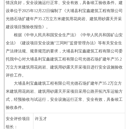
情况良好，安全设施运行正常、安全有效，具备竣工验收条件。建
设单位于
2025
年
12
月
22
日编制了《大埔县利宝鑫建筑工程有限公司
光德石场扩建年产
35.2
万立方米建筑用花岗岩、建筑用砂露天开采
建设项目预验收报告》。
根据《中华人民共和国安全生产法》《中华人民共和国矿山安
全法》《建设项目安全设施
“三同时”
监督管理办法》等有关安全生
产法律法规、规章规范的要求，大埔县利宝鑫建筑工程有限公司委
托我中心对大埔县利宝鑫建筑工程有限公司光德石场扩建年产
35.2
万立方米建筑用花岗岩、建筑用砂露天开采项目进行安全设施验收
评价工作。
大埔县利宝鑫建筑工程有限公司光德石场扩建年产
35.2
万立方
米
建筑用花岗岩、建筑用砂
露天开采项目
采用公路开拓汽车运输方
式，经预验收与试运行，安全设施运行正常、安全有效，具备竣工
验收条件。
安全评价项目
许玉才
组长：