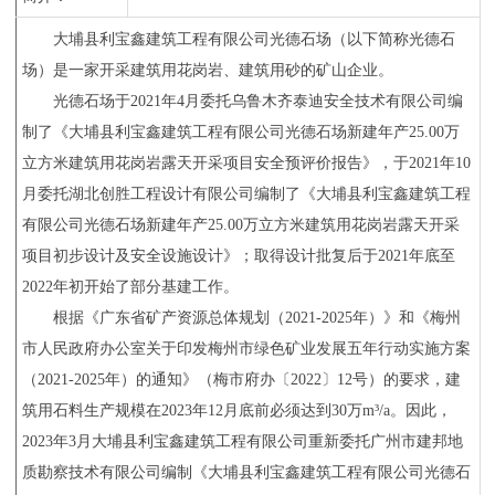
大埔县利宝鑫建筑工程有限公司光德石场（以下简称光德石
场）是一家开采建筑用花岗岩、建筑用砂的矿山企业
。
光德石场
于
2021
年
4
月委托乌鲁木齐泰迪安全技术有限公司编
制了《大埔县利宝鑫建筑工程有限公司光德石场新建年产
25.00
万
立方米建筑用花岗岩露天开采项目安全预评价报告》，于
2021
年
10
月委托湖北创胜工程设计有限公司编制了《大埔县利宝鑫建筑工程
有限公司光德石场新建年产
25.00
万立方米建筑用花岗岩露天开采
项目初步设计及安全设施设计》；取得设计批复后于
2021
年底至
2022
年初
开始了
部分基建工作。
根据《广东省矿产资源总体规划（
2021-2025
年）》和《梅州
市人民政府办公室关于
印发梅州市绿色矿业发展五年行动实施方案
（
2021-2025
年）的通知》（梅市府办〔
2022
〕
12
号）的要求，建
筑用石料生产规模在
2023
年
12
月底前必须达到
30
万
m³/a
。因此，
2023
年
3
月大埔县利宝鑫建筑工程有限公司重新委托广州市建邦地
质勘察技术有限公司编制《大埔县利宝鑫建筑工程有限公司光德石