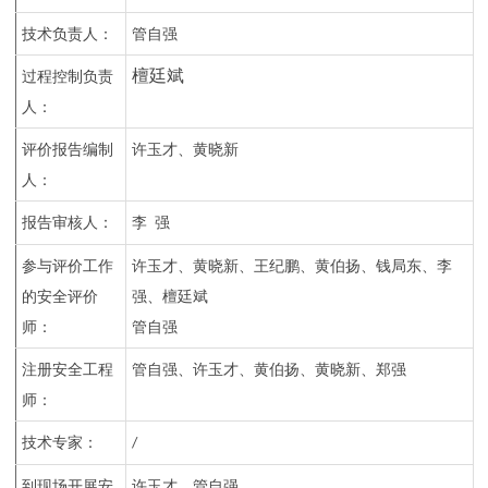
技术负责人：
管自强
檀廷斌
过程控制负责
人：
评价报告编制
许玉才
、
黄晓新
人：
报告审核人：
李
强
参与评价工作
许玉才
、
黄晓新
、
王纪鹏
、
黄伯扬
、
钱局东
、
李
的安全评价
强
、
檀廷斌
师：
管自强
注册安全工程
管自强、许玉才、黄伯扬、黄晓新、郑强
师：
技术专家：
/
到现场开展安
许玉才、管自强