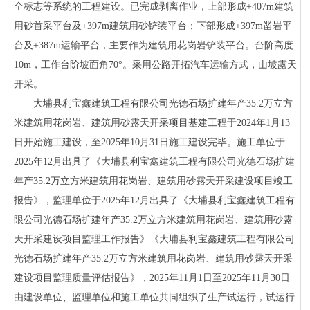
全标志等系统的工程建设。已完成剥离作业，上部形成
+407m
建筑
用砂首采平台及
+397m
建筑用砂铲装平台；下部形成
+397m
凿岩平
台及
+387m
运输平台，主要作为建筑用花岗岩铲装平台。台阶高度
10m
，工作台阶坡面角
70
°
。采用公路开拓汽车运输方式，山坡露天
开采
。
大埔县利宝鑫建筑工程有限公司光德石场扩建年产
35.2
万立方
米
建筑用花岗岩、建筑用砂
露天开采项目基建工程于
2024
年
1
月
13
日开始施工建设，至
2025
年
10
月
31
日施工建设完毕。施工单位于
2025
年
12
月出具了《大埔县利宝鑫建筑工程有限公司光德石场扩建
年产
35.2
万立方米建筑用花岗岩、建筑用砂露天开采建设项目竣工
报告》，监理单位于
2025
年
12
月出具了《大埔县利宝鑫建筑工程有
限公司光德石场扩建年产
35.2
万立方米建筑用花岗岩、建筑用砂露
天开采建设项目监理工作报告》《大埔县利宝鑫建筑工程有限公司
光德石场扩建年产
35.2
万立方米建筑用花岗岩、建筑用砂露天开采
建设项目监理质量评估报告》，
2025
年
11
月
1
日至
2025
年
11
月
30
日
由建设单位、监理单位和施工单位共同组织了生产试运行，试运行