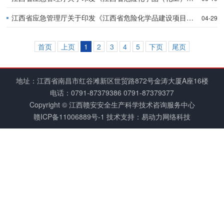
江西省应急管理厅关于印发《江西省危险化学品建设项目（在役装置）安全设施变更分类实施指南（试行）》的通知
04-29
首页
上页
1
2
3
4
5
下页
尾页
地址：江西省南昌市红谷滩新区世贸路872号金涛大厦A座16楼
电话：
0791-87379386
0791-87379377
Copyright © 江西赣安安全生产科学技术咨询服务中心
赣ICP备11006889号-1
技术支持：易动力网络科技