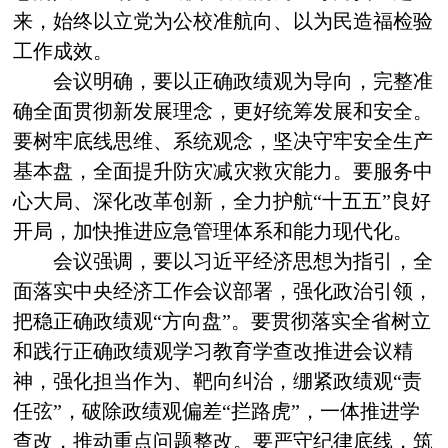
来，始终以立党为公校准航向、以为民造福检验
工作成效。
会议明确
，
要
以正确政绩观为导向，完整准
确全面贯彻新发展理念，更好统筹发展和安全。
要
树牢底线思维
、系统观念
，坚决守牢安全生产
基本盘，全面提升防灾减灾救灾能力
。
要
服务中
心大局
、
深化改革创新，全力护航
“十五五”良好
开局，加快推进应急管理体系和能力现代化。
会议强调
，
要
以习近平经济思想为指引，全
面落实中央经济工作会议部署，强化政治引领，
把稳正确政绩观
“方向盘”。
要
贯彻落实全省树立
和践行正确政绩观学习教育学查改推进会议精
神，强化担当作为、靶向纠治，绷紧政绩观
“责
任弦”，破除政绩观偏差“拦路虎”，一体推进学
查改，推动重点问题整改。
要
严守纪律底线，筑