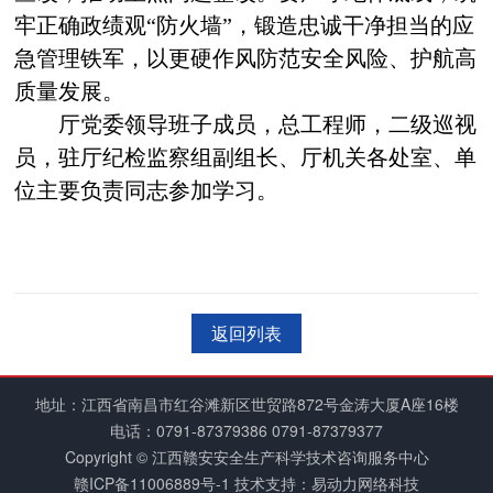
牢正确政绩观
“防火墙”，锻造忠诚干净担当的应
急管理铁军，以更硬作风防范安全风险、护航高
质量发展。
厅党委
领导班子成员
，
总工程师，二级巡视
员，驻厅纪检监察组副组长、
厅机关各处室、单
位主要负责同志参加学习。
返回列表
地址：江西省南昌市红谷滩新区世贸路872号金涛大厦A座16楼
电话：
0791-87379386
0791-87379377
Copyright © 江西赣安安全生产科学技术咨询服务中心
赣ICP备11006889号-1
技术支持：易动力网络科技