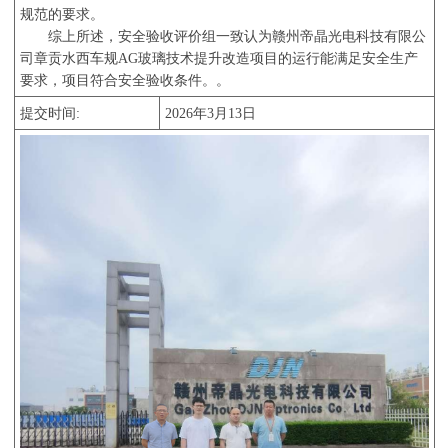
规范的要求。
综上所述，安全验收评价组一致认为赣州帝晶光电科技有限公
司章贡水西车规
AG
玻璃技术提升改造项目的运行能满足安全生产
要求，项目符合安全验收条件。
。
提交时间
:
202
6
年
3
月
13
日