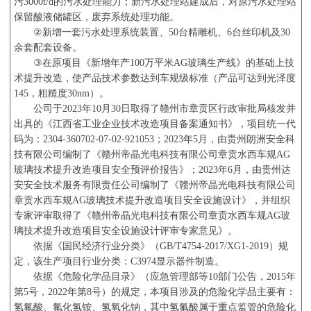
污
3000t/d
的污水处理能力；新污水处理站建成后，对原污水处理站
保留酸液储罐区，废弃系统处理功能。
②
新增一套污水处理系统装置、
50
台精雕机、
6
台丝印机及
30
余套配套设备。
③
在原项目《新增年产
100
万平米
AG
玻璃生产线》的基础上技
术提升改造，使产品技术参数达到车规级标准（产品可达到光泽度
145
，粗糙度
30nm
）。
公司于
2023
年
10
月
30
日取得了赣州市章贡区行政审批局核发并
出具的《江西省工业企业技术改造项目备案通知书》，项目统一代
码为：
2304-360702-07-02-921053
；
2023
年
5
月，由贵州朗洲安全科
技有限公司编制了《赣州帝晶光电科技有限公司章贡水西车规
AG
玻璃技术提升改造项目安全预评价报告》；
2023
年
6
月，由贵州达
安安全技术服务有限责任公司编制了《赣州帝晶光电科技有限公司
章贡水西车规
AG
玻璃技术提升改造项目安全设施设计》，并组织
专家评审取得了《赣州帝晶光电科技有限公司章贡水西车规
AG
玻
璃技术提升改造项目安全设施设计评审专家意见》。
依据《国民经济行业分类》（
GB/T4754-2017/XG1-2019
）规
定，该生产项目行业分类：
C3974
显示器件制造。
依据《危险化学品目录》（应急管理部等
10
部门公告，
2015
年
第
5
号，
2022
年第
8
号）的规定，本项目涉及的危险化学品主要有：
氢氟酸、氟化氢铵、氢氧化钠，其中氢氟酸属于重点监管的危险化