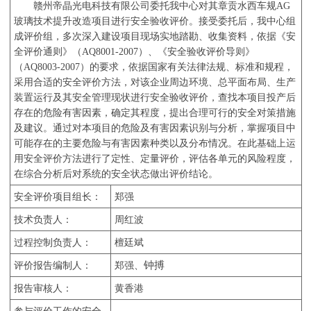
赣州帝晶光电科技有限公司委托我中心对其章贡水西车规
AG
玻璃技术提升改造项目进行安全验收评价。接受委托后，我中心组
成评价组，多次深入建设项目现场实地踏勘、收集资料，依据《安
全评价通则》（
AQ8001-2007
）、《安全验收评价导则》
（
AQ8003-2007
）的要求，依据国家有关法律法规、标准和规程，
采用合适的安全评价方法，对该企业周边环境、总平面布局、生产
装置运行及其安全管理现状进行安全验收评价，查找本项目投产后
存在的危险有害因素，确定其程度，提出合理可行的安全对策措施
及建议。通过对本项目的危险及有害因素识别与分析，掌握项目中
可能存在的主要危险与有害因素种类以及分布情况。在此基础上运
用安全评价方法进行了定性、定量评价，评估各单元的风险程度，
在综合分析后对系统的安全状态做出评价结论。
安全评价项目组长
：
郑强
技术负责人
：
周红波
过程控制负责人
：
檀廷斌
钟搏
评价报告编制人
：
郑强、
报告审核人
：
黄香港