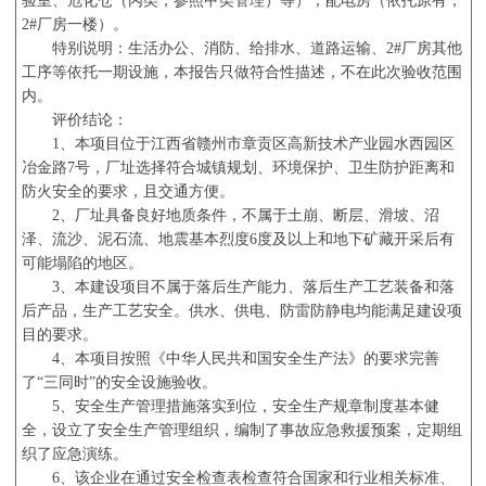
验室、危化仓（丙类，参照甲类管理）等）；配电房（依托原有，
2#
厂房一楼）。
特别说明：生活办公、消防、给排水、道路运输、
2#
厂房其他
工序等依托一期设施，本报告只做符合性描述，不在此次验收范围
内。
评价结论：
1
、本项目位于江西省赣州市章贡区高新技术产业园水西园区
冶金路
7
号，厂址选择符合城镇规划、环境保护、卫生防护距离和
防火安全的要求，且交通方便。
2
、厂址具备良好地质条件，不属于土崩、断层、滑坡、沼
泽、流沙、泥石流、地震基本烈度
6
度及以上和地下矿藏开采后有
可能塌陷的地区。
3
、本建设项目不属于落后生产能力、落后生产工艺装备和落
后产品，生产工艺安全。供水、供电、防雷防静电均能满足建设项
目的要求。
4
、本项目按照《中华人民共和国安全生产法》的要求完善
了“三同时”的安全设施验收。
5
、安全生产管理措施落实到位，安全生产规章制度基本健
全，设立了安全生产管理组织，编制了事故应急救援预案，定期组
织了应急演练。
6
、该企业在通过安全检查表检查符合国家和行业相关标准、