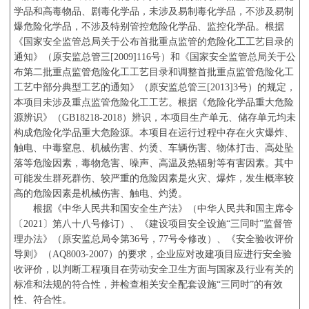
学品和高毒物品、剧毒化学品，未涉及易制毒化学品，不涉及易制
爆危险化学品，不涉及特别管控危险化学品、监控化学品。根据
《国家安全监管总局关于公布首批重点监管的危险化工工艺目录的
通知》（原安监总管三
[2009]116
号）和《国家安全监管总局关于公
布第二批重点监管危险化工工艺目录和调整首批重点监管危险化工
工艺中部分典型工艺的通知》（原安监总管三
[2013]3
号）的规定，
本项目未涉及重点监管危险化工工艺。根据《危险化学品重大危险
源辨识》（
GB18218-2018
）辨识，本项目生产单元、储存单元均未
构成危险化学品重大危险源。本项目在运行过程中存在火灾爆炸、
触电、中毒窒息、机械伤害、灼烫、车辆伤害、物体打击、高处坠
落等危险因素，毒物危害、噪声、高温及热辐射等有害因素。其中
可能发生群死群伤、较严重的危险因素是火灾、爆炸，发生概率较
高的危险因素是机械伤害、触电、灼烫。
根据《中华人民共和国安全生产法》（中华人民共和国主席令
〔
2021
〕第八十八号修订）、《建设项目安全设施
“
三同时
”
监督管
理办法》（原安监总局令第
36
号，
77
号令修改）、《安全验收评价
导则》（
AQ8003-2007
）的要求，企业应对改建项目应进行安全验
收评价，以判断工程项目在劳动安全卫生方面与国家及行业有关的
标准和法规的符合性，并检查相关安全配套设施
“
三同时
”
的有效
性、符合性。