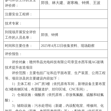
参与评价工作的安全
郑强
、
林大建
、
谢寒梅
、
钟搏
、
王波
评价师
：
注册安全工程师
：
技术专家
：
到现场开展安全评价
郑强、钟搏
工作的人员名单
：
时间和主要任务
：
202
5
年
4
月
22
日收集资料、现场勘察
评价报告
：
评
价对象：
赣州帝晶光电科技有限公司章贡水西车规
AG
玻璃
技术提升改造项目
评价范围：
主要包括厂址和总平面布置、生产装置、公用工程
等。项目涉及的主要建设内容如下：
1
）主体工程：
2#
厂房
3
楼（依托原有车间，新增设备主要布置
在
3
楼南侧区域，布置隧道炉、丝印区域、
CNC
车间）。
2
）仓储设施：储酸房（依托原有，存放氢氟酸、硫酸和硅氟
酸）。
3
）辅助设施：污水处理站（新建，内设配电室、维修间、化