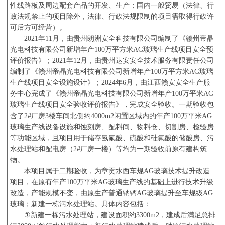
性线路板及周边配套产品的开发、生产；国内一般贸易（法律、行
政法规禁止的项目除外，法律、行政法规限制的项目需取得行政许
可后方可经营）。
2021
年
11
月，由贵州朗洲安全科技有限公司编制了《赣州帝晶
光电科技有限公司新增年产
100
万平方米
AG
玻璃生产线项目安全预
评价报告》；
2021
年
12
月，由贵州达安安全技术服务有限责任公司
编制了《赣州帝晶光电科技有限公司新增年产
100
万平方米
AG
玻璃
生产线项目安全设施设计》；
2024
年
6
月，由江西赣安安全生产服
务中心完成了《赣州帝晶光电科技有限公司新增年产
100
万平米
AG
玻璃生产线项目安全验收评价报告》，完成安全验收。一期验收包
含了
2#
厂房
3
楼车间北侧约
4000m2
闲置区域内的年产
100
万平米
AG
玻璃生产线设备设施和蚀刻房、配料间、物料仓、切割房、检验房
等功能区域，且项目用于储存氢氟酸、硫酸和硅氟酸的储酸房、污
水处理站和配电房（
2#
厂房一楼）等均为一期验收前原有建构筑
物。
本项目属于二期验收，为章贡水西车规
AG
玻璃技术提升改造
项目，在原有年产
100
万平米
AG
玻璃生产线的基础上进行技术升级
改造，产能规模不变，由原生产普通钠钙
AG
玻璃提升至车规级
AG
玻璃；新建一栋污水处理站。具体内容包括：
①
新建一栋污水处理站，建设面积约
3300m2
，建成后满足总排