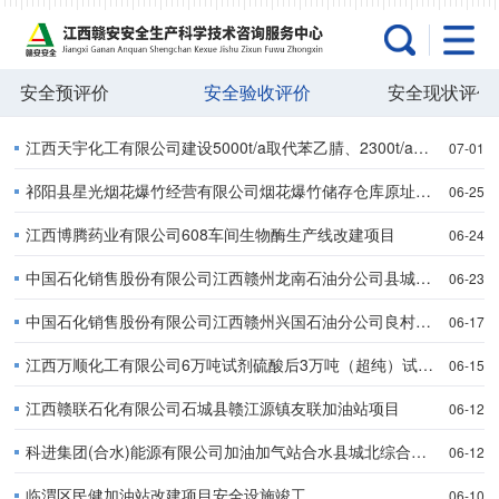
安全预评价
安全验收评价
安全现状评价
江西天宇化工有限公司建设5000t/a取代苯乙腈、2300t/a丙硫菌唑中间体、3200t/a肟菌酯中间体暨2000吨/年肟菌酯、2000吨/年丙硫菌唑原药项目变更（肟菌酯部分）
07-01
祁阳县星光烟花爆竹经营有限公司烟花爆竹储存仓库原址改建项目
06-25
江西博腾药业有限公司608车间生物酶生产线改建项目
06-24
中国石化销售股份有限公司江西赣州龙南石油分公司县城加油站 安全设施符合性诊断及整改设计安全设施竣工
06-23
中国石化销售股份有限公司江西赣州兴国石油分公司良村加油站安全设施符合性诊断及整改设计安全设施竣工
06-17
江西万顺化工有限公司6万吨试剂硫酸后3万吨（超纯）试剂硫酸技改、仓储续建项目》试剂硫酸装置及仓储续建设施安全设施设计变更（仓储部分）
06-15
江西赣联石化有限公司石城县赣江源镇友联加油站项目
06-12
科进集团(合水)能源有限公司加油加气站合水县城北综合能源服务站(加气部分)安全设施竣工
06-12
临渭区民健加油站改建项目安全设施竣工
06-10